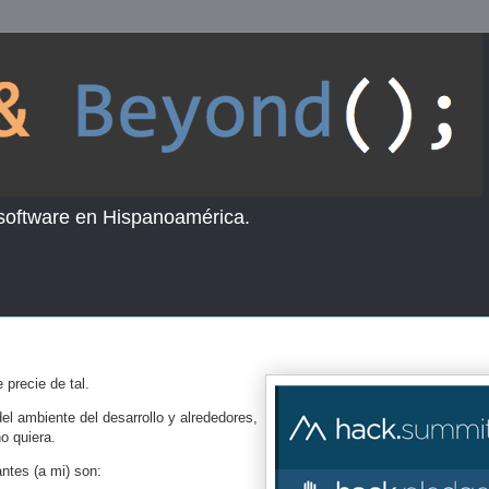
 software en Hispanoamérica.
 precie de tal.
el ambiente del desarrollo y alrededores,
o quiera.
ntes (a mi) son: