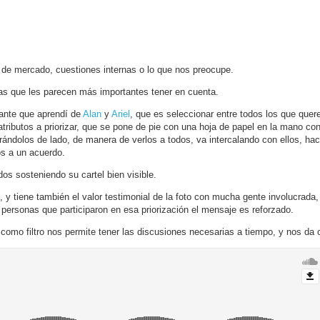
s de mercado, cuestiones internas o lo que nos preocupe.
as que les parecen más importantes tener en cuenta.
riante que aprendí de
Alan
y
Ariel
, que es seleccionar entre todos los que quere
 atributos a priorizar, que se pone de pie con una hoja de papel en la mano co
irándolos de lado, de manera de verlos a todos, va intercalando con ellos, ha
os a un acuerdo.
dos sosteniendo su cartel bien visible.
 y tiene también el valor testimonial de la foto con mucha gente involucrada,
personas que participaron en esa priorización el mensaje es reforzado.
 como filtro nos permite tener las discusiones necesarias a tiempo, y nos da 