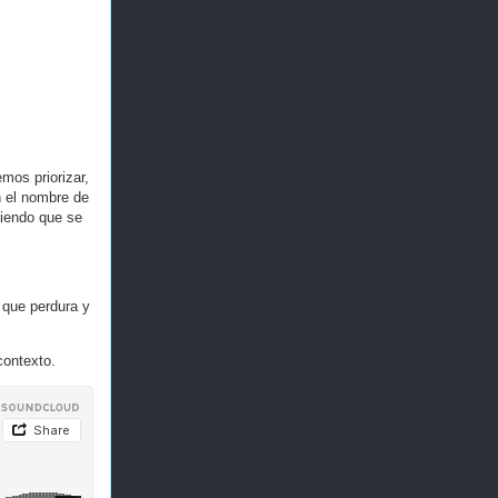
mos priorizar,
n el nombre de
ciendo que se
 que perdura y
contexto.