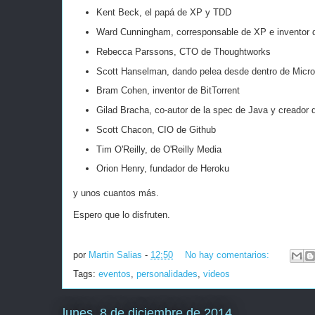
Kent Beck, el papá de XP y TDD
Ward Cunningham, corresponsable de XP e inventor d
Rebecca Parssons, CTO de Thoughtworks
Scott Hanselman, dando pelea desde dentro de Micro
Bram Cohen, inventor de BitTorrent
Gilad Bracha, co-autor de la spec de Java y creador
Scott Chacon, CIO de Github
Tim O'Reilly, de O'Reilly Media
Orion Henry, fundador de Heroku
y unos cuantos más.
Espero que lo disfruten.
por
Martin Salias
-
12:50
No hay comentarios:
Tags:
eventos
,
personalidades
,
videos
lunes, 8 de diciembre de 2014