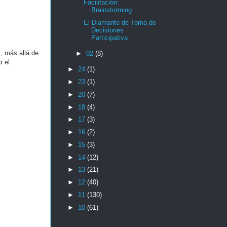
Facilitación:
Brainstorming
El Diamante de Toma de
Decisiones
Participativa
, más allá de
►
02
(8)
r el
►
24
(1)
►
23
(1)
►
20
(7)
►
18
(4)
►
17
(3)
►
16
(2)
►
15
(3)
►
14
(12)
►
13
(21)
►
12
(40)
►
11
(130)
►
10
(61)