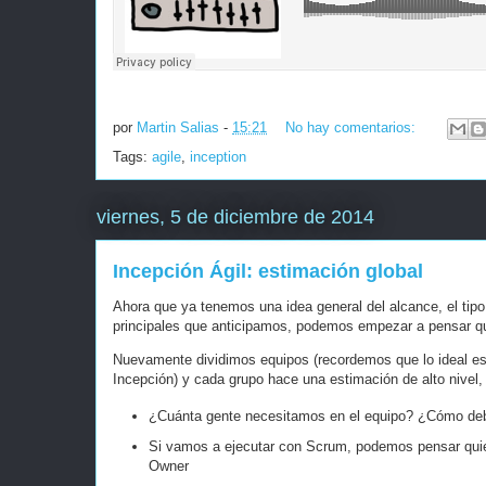
por
Martin Salias
-
15:21
No hay comentarios:
Tags:
agile
,
inception
viernes, 5 de diciembre de 2014
Incepción Ágil: estimación global
Ahora que ya tenemos una idea general del alcance, el tipo 
principales que anticipamos, podemos empezar a pensar qu
Nuevamente dividimos equipos (recordemos que lo ideal es c
Incepción) y cada grupo hace una estimación de alto nivel,
¿Cuánta gente necesitamos en el equipo? ¿Cómo deb
Si vamos a ejecutar con Scrum, podemos pensar quie
Owner