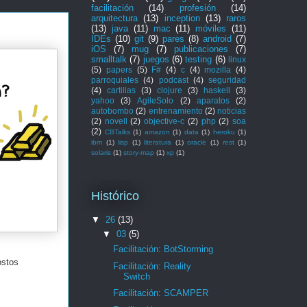
facilitación
(14)
profesión
(14)
arquitectura
(13)
inception
(13)
raros
(13)
java
(11)
mac
(11)
móviles
(11)
IDEs
(10)
git
(9)
pares
(8)
android
(7)
iOS
(7)
mug
(7)
publicaciones
(7)
smalltalk
(7)
juegos
(6)
testing
(6)
linux
(5)
papers
(5)
F#
(4)
c
(4)
mozilla
(4)
parroquiales
(4)
podcast
(4)
seguridad
(4)
cartillas
(3)
clojure
(3)
haskell
(3)
yahoo
(3)
AgileSolo
(2)
aparatos
(2)
autobombo
(2)
entrenamiento
(2)
noticias
(2)
novell
(2)
objective-c
(2)
php
(2)
soa
(2)
CBTalks
(1)
amazon
(1)
data
(1)
heroku
(1)
ibm
(1)
lisp
(1)
literatura
(1)
oracle
(1)
rest
(1)
solaris
(1)
story-map
(1)
xp
(1)
Histórico
▼
26
(13)
▼
03
(5)
Facilitación: BotStorming
ostos
Facilitación: Reality
Switch
Facilitación: SCAMPER