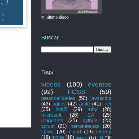
Mi último disco
Buscar
Tags
videos
(100)
eventos
(92)
FOSS
(59)
personalidades
(50)
javascript
(43)
agiles
(42)
agile
(41)
.net
(35)
html5
(29)
ruby
(28)
microsoft
(26)
C#
(25)
lenguajes
(25)
python
(23)
scrum
(21)
herramientas
(20)
libros
(20)
cloud
(19)
interop
(18)
mono
(18)
google
(17)
tdd
(16)