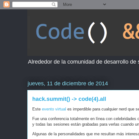
Alrededor de la comunidad de desarrollo de
jueves, 11 de diciembre de 2014
hack.summit() -> code(4).all
Este
evento virtual
es imperdible para cualquier nerd que se
Fue una conferencia totalmente en línea con celebridades d
y todas las sesiones están grabadas para verlas cuando un
Algunas de la personalidades que me resultan más interesa