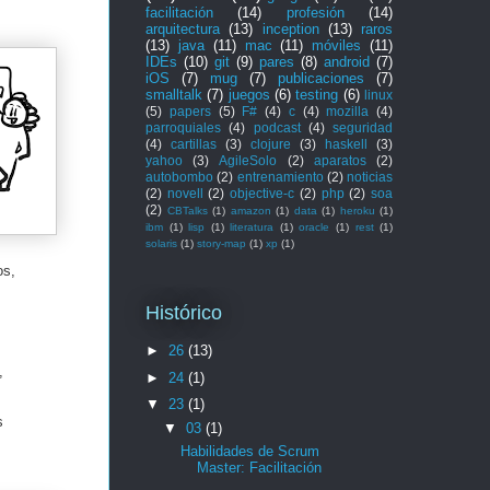
facilitación
(14)
profesión
(14)
arquitectura
(13)
inception
(13)
raros
(13)
java
(11)
mac
(11)
móviles
(11)
IDEs
(10)
git
(9)
pares
(8)
android
(7)
iOS
(7)
mug
(7)
publicaciones
(7)
smalltalk
(7)
juegos
(6)
testing
(6)
linux
(5)
papers
(5)
F#
(4)
c
(4)
mozilla
(4)
parroquiales
(4)
podcast
(4)
seguridad
(4)
cartillas
(3)
clojure
(3)
haskell
(3)
yahoo
(3)
AgileSolo
(2)
aparatos
(2)
autobombo
(2)
entrenamiento
(2)
noticias
(2)
novell
(2)
objective-c
(2)
php
(2)
soa
(2)
CBTalks
(1)
amazon
(1)
data
(1)
heroku
(1)
ibm
(1)
lisp
(1)
literatura
(1)
oracle
(1)
rest
(1)
solaris
(1)
story-map
(1)
xp
(1)
os,
Histórico
►
26
(13)
,
►
24
(1)
▼
23
(1)
s
▼
03
(1)
Habilidades de Scrum
Master: Facilitación