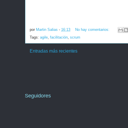
por
Martin Salias
-
16:13
No hay comentarios:
Tags:
agile
,
facilitación
,
scrum
Entradas más recientes
Seguidores