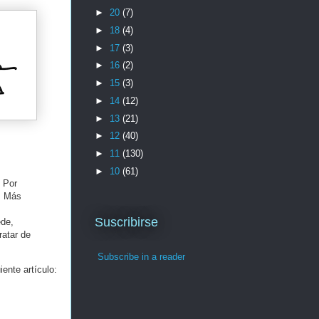
►
20
(7)
►
18
(4)
►
17
(3)
►
16
(2)
►
15
(3)
►
14
(12)
►
13
(21)
►
12
(40)
►
11
(130)
►
10
(61)
. Por
l. Más
Suscribirse
ede,
ratar de
Subscribe in a reader
ente artículo: