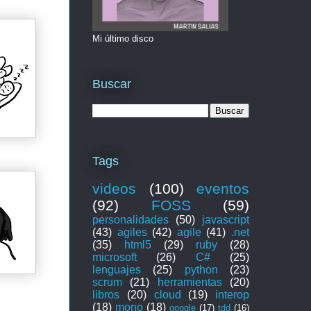
Mi último disco
Buscar
Tags
videos
(100)
eventos
(92)
FOSS
(59)
personalidades
(50)
javascript
(43)
agiles
(42)
agile
(41)
.net
(35)
html5
(29)
ruby
(28)
microsoft
(26)
C#
(25)
lenguajes
(25)
python
(23)
scrum
(21)
herramientas
(20)
libros
(20)
cloud
(19)
interop
(18)
mono
(18)
google
(17)
tdd
(16)