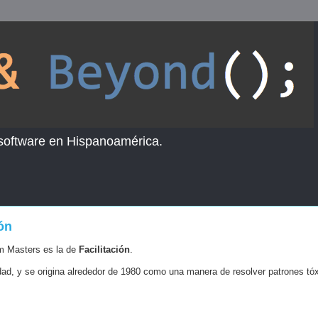
 software en Hispanoamérica.
ón
um Masters es la de
Facilitación
.
lidad, y se origina alrededor de 1980 como una manera de resolver patrones tó