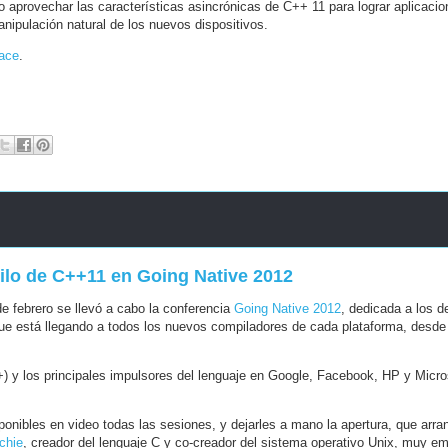
o aprovechar las características asincrónicas de C++ 11 para lograr aplicaci
ipulación natural de los nuevos dispositivos.
lace
.
tilo de C++11 en Going Native 2012
 febrero se llevó a cabo la conferencia
Going Native 2012
, dedicada a los d
que está llegando a todos los nuevos compiladores de cada plataforma, desde
) y los principales impulsores del lenguaje en Google, Facebook, HP y Microso
ponibles en video todas las sesiones, y dejarles a mano la apertura, que arra
chie
, creador del lenguaje C y co-creador del sistema operativo Unix, muy em