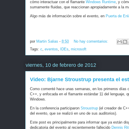
cómo interactuar con el flamante
Windows Runtime
, y cóm
sumamente fluidas, que reaccionan apropiadamente a la man
Algo más de información sobre el evento, en
Puerta de En
por
Martin Salias
-
8:50
No hay comentarios:
Tags:
c
,
eventos
,
IDEs
,
microsoft
viernes, 10 de febrero de 2012
Video: Bjarne Stroustrup presenta el es
Como comenté hace unas semanas, en los primeros días de
C++, y enfocada en el flamante estándar 11 del lenguaje, 
Windows.
En la conferencia participaron
Stroustrup
(el creador de C++
del evento, que se realizó en uno de sus auditorios).
Este post es principalmente para informar que ya están dis
dedicatoria del evento al recientemente fallecido
Dennis Rit