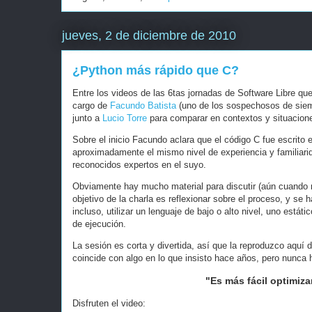
jueves, 2 de diciembre de 2010
¿Python más rápido que C?
Entre los videos de las 6tas jornadas de Software Libre qu
cargo de
Facundo Batista
(uno de los sospechosos de siemp
junto a
Lucio Torre
para comparar en contextos y situacione
Sobre el inicio Facundo aclara que el código C fue escrito
aproximadamente el mismo nivel de experiencia y familiari
reconocidos expertos en el suyo.
Obviamente hay mucho material para discutir (aún cuando n
objetivo de la charla es reflexionar sobre el proceso, y se
incluso, utilizar un lenguaje de bajo o alto nivel, uno está
de ejecución.
La sesión es corta y divertida, así que la reproduzco aquí 
coincide con algo en lo que insisto hace años, pero nunca
"Es más fácil optimiza
Disfruten el video: