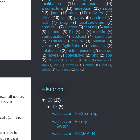
ones
facilitación
(14)
profesión
(14)
arquitectura
(13)
inception
(13)
raros
(13)
java
(11)
mac
(11)
móviles
(11)
IDEs
(10)
git
(9)
pares
(8)
android
(7)
iOS
(7)
mug
(7)
publicaciones
(7)
smalltalk
(7)
juegos
(6)
testing
(6)
linux
(5)
papers
(5)
F#
(4)
c
(4)
mozilla
(4)
parroquiales
(4)
podcast
(4)
seguridad
(4)
cartillas
(3)
clojure
(3)
haskell
(3)
yahoo
(3)
AgileSolo
(2)
aparatos
(2)
autobombo
(2)
entrenamiento
(2)
noticias
(2)
novell
(2)
objective-c
(2)
php
(2)
soa
(2)
CBTalks
(1)
amazon
(1)
data
(1)
heroku
(1)
ibm
(1)
lisp
(1)
literatura
(1)
oracle
(1)
rest
(1)
solaris
(1)
story-map
(1)
xp
(1)
Histórico
esarrolladores
▼
26
(13)
 Unix a
▼
03
(5)
Facilitación: BotStorming
ft (anfitrión
Facilitación: Reality
Switch
nca con la
Facilitación: SCAMPER
otiva para