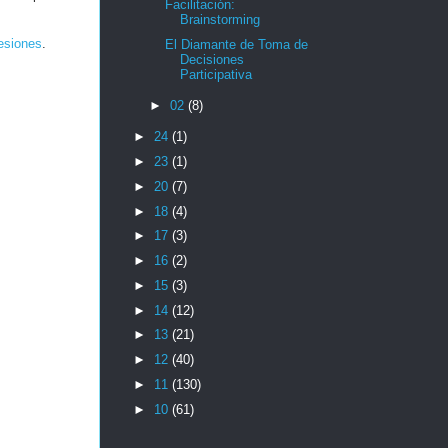
Facilitación:
Brainstorming
esiones
.
El Diamante de Toma de
Decisiones
Participativa
►
02
(8)
►
24
(1)
►
23
(1)
►
20
(7)
►
18
(4)
►
17
(3)
►
16
(2)
►
15
(3)
►
14
(12)
►
13
(21)
►
12
(40)
►
11
(130)
►
10
(61)