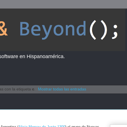
 software en Hispanoamérica.
s con la etiqueta
c
.
Mostrar todas las entradas
 Argentina (
Alicia Moreau de Justo 1300
) el grupo de Nuevas