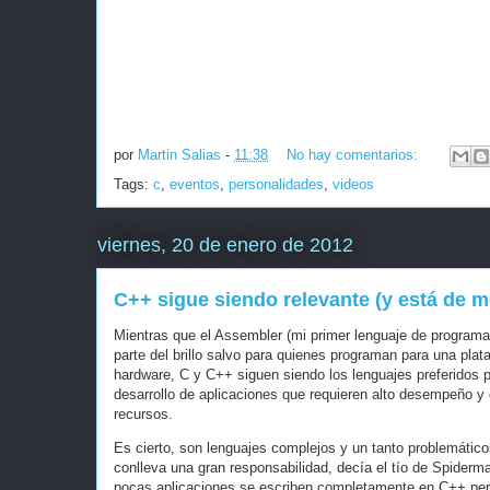
por
Martin Salias
-
11:38
No hay comentarios:
Tags:
c
,
eventos
,
personalidades
,
videos
viernes, 20 de enero de 2012
C++ sigue siendo relevante (y está de 
Mientras que el Assembler (mi primer lenguaje de programa
parte del brillo salvo para quienes programan para una pla
hardware, C y C++ siguen siendo los lenguajes preferidos p
desarrollo de aplicaciones que requieren alto desempeño y
recursos.
Es cierto, son lenguajes complejos y un tanto problemático
conlleva una gran responsabilidad, decía el tío de Spiderma
pocas aplicaciones se escriben completamente en C++ per