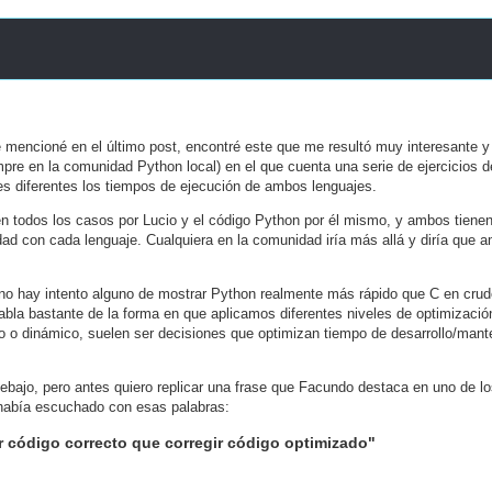
e mencioné en el último post, encontré este que me resultó muy interesante y 
re en la comunidad Python local) en el que cuenta una serie de ejercicios d
s diferentes los tiempos de ejecución de ambos lenguajes.
 en todos los casos por Lucio y el código Python por él mismo, y ambos tiene
dad con cada lenguaje. Cualquiera en la comunidad iría más allá y diría que 
o hay intento alguno de mostrar Python realmente más rápido que C en crudo
 habla bastante de la forma en que aplicamos diferentes niveles de optimizació
tico o dinámico, suelen ser decisiones que optimizan tiempo de desarrollo/mant
debajo, pero antes quiero replicar una frase que Facundo destaca en uno de lo
 había escuchado con esas palabras:
r código correcto que corregir código optimizado"