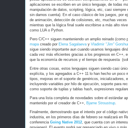
aplicaciones se escriben en un único lenguaje, de todas ma
manipulación de datos, scripting, lógica, etc, casi siempr
sin darnos cuenta). En el caso clásico de los juegos, por e
de animación, detección de colisiones, etc, muchas veces
mientras que la lógica final suele escribirse a más alto nive
como LUA o Python.
Pero C/C++ siguen manteniendo un amplio reinado (como 
mapa
creado por
Elena Sagalaeva
y
Vladimir
"Jim"
Gorshu
sigue siendo importante aun cuando usamos lenguajes diná
cada vez más eficientes gracias a los progresos en C++, en
que la economía de recursos y el tiempo de respuesta (so
Entre otras cosas, estos lenguajes siguen siendo casi úni
explícita, y los agregados a C++ 11 lo han hecho un poco m
tipos, mejoras en el soporte de genéricos, inicializadores,
incluyendo variables por hilo de ejecución, soporte para r
como soporte de tuplas y tablas hash, expresiones regulare
Para una lista completa de novedades sobre el estándar a
mantenido por el creador de C++,
Bjarne Stroustrup
.
Finalmente, demostrando que el interés por el código nativ
industria, en los primeros días de febrero se realizará en
conferencia
Going Native 2012
, que cuenta con un intere
provienen). El evento podrá ser presenciado en vivo o má