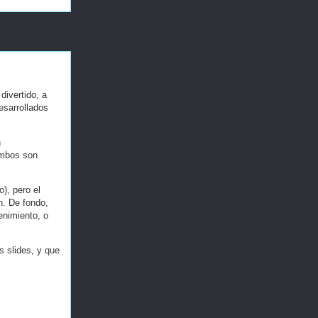
divertido, a
esarrollados
n
ambos son
), pero el
n. De fondo,
enimiento, o
s slides, y que