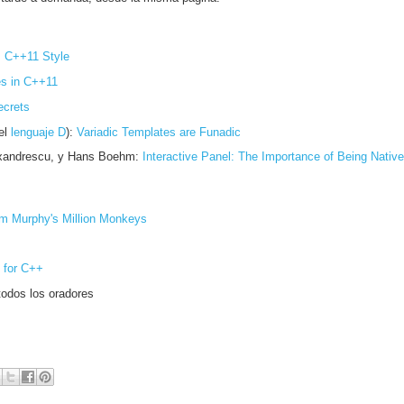
:
C++11 Style
es in C++11
crets
el
lenguaje D
):
Variadic Templates are Funadic
Alexandrescu, y Hans Boehm:
Interactive Panel: The Importance of Being Native
om Murphy's Million Monkeys
 for C++
todos los oradores