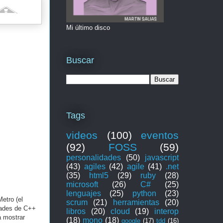
Mi último disco
Buscar
Tags
videos
(100)
eventos
(92)
FOSS
(59)
personalidades
(50)
javascript
(43)
agiles
(42)
agile
(41)
.net
(35)
html5
(29)
ruby
(28)
microsoft
(26)
C#
(25)
lenguajes
(25)
python
(23)
etro (el
scrum
(21)
herramientas
(20)
edades de C++
libros
(20)
cloud
(19)
interop
á mostrar
(18)
mono
(18)
google
(17)
tdd
(16)