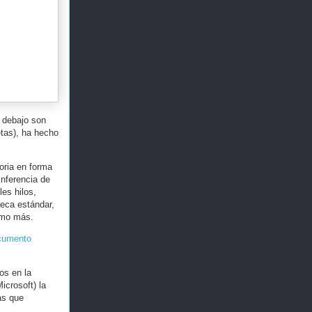
 debajo son
etas), ha hecho
oria en forma
inferencia de
es hilos,
teca estándar,
simo más.
cumento
os en la
icrosoft) la
as que