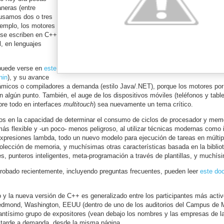
neras (entre
e usamos dos o tres
jemplo, los motores
 se escriben en C++
l, en lenguajes
puede verse en
este
nin
), y su avance
micos o compiladores a demanda (estilo Java/.NET), porque los motores por
 algún punto. También, el auge de los dispositivos móviles (teléfonos y tabl
bre todo en interfaces
multitouch
) sea nuevamente un tema crítico.
cos en la capacidad de determinar el consumo de ciclos de procesador y mem
ás flexible y -un poco- menos peligroso, al utilizar técnicas modernas como 
 expresiones lambda, todo un nuevo modelo para ejecución de tareas en múltipl
ecolección de memoria, y muchísimas otras características basada en la biblio
s, punteros inteligentes, meta-programación a través de plantillas, y muchí
probado recientemente, incluyendo preguntas frecuentes, pueden leer
este do
o y la nueva versión de C++ es generalizado entre los participantes más activ
 Redmond, Washington, EEUU (dentro de uno de los auditorios del Campus de M
santísimo grupo de expositores (vean debajo los nombres y las empresas de l
s tarde a demanda, desde la misma página.