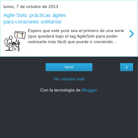
lunes, 7 de octubre de 2013
Agile Solo: prácticas ágiles
para corazones solitarios
›
Espero que este post sea el primero de una serie
(que quedará bajo el tag AgileSolo para poder
rastrearla más fácil) que puede ir creciendo...
›
Inicio
Ver versión web
Con la tecnología de
Blogger
.