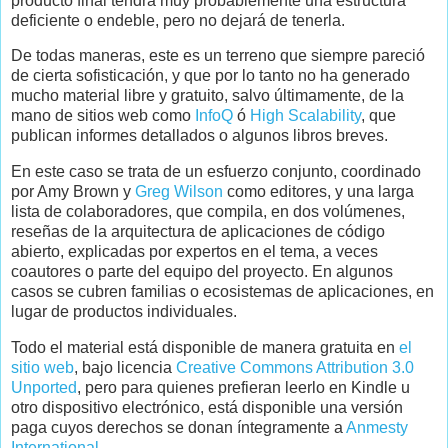
producto final tendrá muy probablemente una estructura
deficiente o endeble, pero no dejará de tenerla.
De todas maneras, este es un terreno que siempre pareció
de cierta sofisticación, y que por lo tanto no ha generado
mucho material libre y gratuito, salvo últimamente, de la
mano de sitios web como
InfoQ
ó
High Scalability
, que
publican informes detallados o algunos libros breves.
En este caso se trata de un esfuerzo conjunto, coordinado
por Amy Brown y
Greg Wilson
como editores, y una larga
lista de colaboradores, que compila, en dos volúmenes,
reseñas de la arquitectura de aplicaciones de código
abierto, explicadas por expertos en el tema, a veces
coautores o parte del equipo del proyecto. En algunos
casos se cubren familias o ecosistemas de aplicaciones, en
lugar de productos individuales.
Todo el material está disponible de manera gratuita en
el
sitio web
, bajo licencia
Creative Commons Attribution 3.0
Unported
, pero para quienes prefieran leerlo en Kindle u
otro dispositivo electrónico, está disponible una versión
paga cuyos derechos se donan íntegramente a
Anmesty
International
.