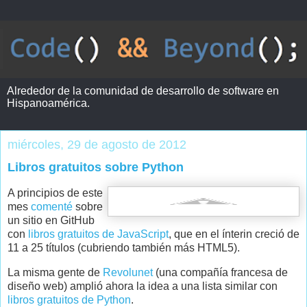
Alrededor de la comunidad de desarrollo de software en
Hispanoamérica.
miércoles, 29 de agosto de 2012
Libros gratuitos sobre Python
A principios de este
mes
comenté
sobre
un sitio en GitHub
con
libros gratuitos de JavaScript
, que en el ínterin creció de
11 a 25 títulos (cubriendo también más HTML5).
La misma gente de
Revolunet
(una compañía francesa de
diseño web) amplió ahora la idea a una lista similar con
libros gratuitos de Python
.