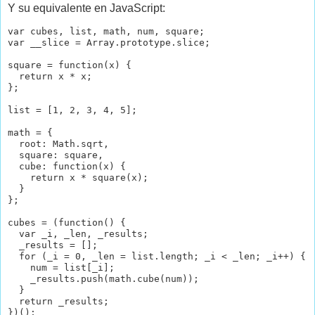
Y su equivalente en JavaScript:
var cubes, list, math, num, square;

var __slice = Array.prototype.slice;

square = function(x) {

  return x * x;

};

list = [1, 2, 3, 4, 5];

math = {

  root: Math.sqrt,

  square: square,

  cube: function(x) {

    return x * square(x);

  }

};

cubes = (function() {

  var _i, _len, _results;

  _results = [];

  for (_i = 0, _len = list.length; _i < _len; _i++) {

    num = list[_i];

    _results.push(math.cube(num));

  }

  return _results;
