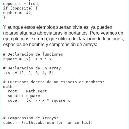
opposite = true;

if (opposite) {

number = -42;

Y aunque estos ejemplos suenan triviales, ya pueden
notarse algunas abreviaturas importantes. Pero veamos un
ejemplo más extremo, que utiliza declaración de funciones,
espacios de nombre y comprensión de arrays:
# Declaración de funciones

square = (x) -> x * x

# Declaración de un array:

list = [1, 2, 3, 4, 5]

# Funciones dentro de un espacio de nombres:

math =

  root:   Math.sqrt

  square: square

  cube:   (x) -> x * square x
# Comprensión de Arrays:
