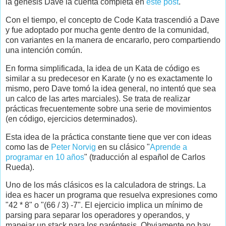
la génesis Dave la cuenta completa en
este post
.
Con el tiempo, el concepto de Code Kata trascendió a Dave
y fue adoptado por mucha gente dentro de la comunidad,
con variantes en la manera de encararlo, pero compartiendo
una intención común.
En forma simplificada, la idea de un Kata de código es
similar a su predecesor en Karate (y no es exactamente lo
mismo, pero Dave tomó la idea general, no intentó que sea
un calco de las artes marciales). Se trata de realizar
prácticas frecuentemente sobre una serie de movimientos
(en código, ejercicios determinados).
Esta idea de la práctica constante tiene que ver con ideas
como las de
Peter Norvig
en su clásico "
Aprende a
programar en 10 años
" (traducción al español de Carlos
Rueda).
Uno de los más clásicos es la calculadora de strings. La
idea es hacer un programa que resuelva expresiones como
"42 * 8" o "(66 / 3) -7". El ejercicio implica un mínimo de
parsing para separar los operadores y operandos, y
manejar un stack para los paréntesis. Obviamente no hay