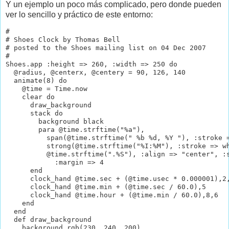
Y un ejemplo un poco más complicado, pero donde pueden
ver lo sencillo y práctico de este entorno:
#

# Shoes Clock by Thomas Bell

# posted to the Shoes mailing list on 04 Dec 2007

#

Shoes.app :height => 260, :width => 250 do

  @radius, @centerx, @centery = 90, 126, 140

  animate(8) do

    @time = Time.now

    clear do

      draw_background

      stack do

        background black

        para @time.strftime("%a"),

          span(@time.strftime(" %b %d, %Y "), :stroke =
          strong(@time.strftime("%I:%M"), :stroke => wh
          @time.strftime(".%S"), :align => "center", :s
            :margin => 4

      end

      clock_hand @time.sec + (@time.usec * 0.000001),2,
      clock_hand @time.min + (@time.sec / 60.0),5

      clock_hand @time.hour + (@time.min / 60.0),8,6

    end

  end

  def draw_background

    background rgb(230, 240, 200)
