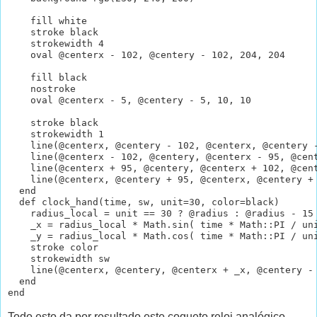
    fill white

    stroke black

    strokewidth 4

    oval @centerx - 102, @centery - 102, 204, 204

    fill black

    nostroke

    oval @centerx - 5, @centery - 5, 10, 10

    stroke black

    strokewidth 1

    line(@centerx, @centery - 102, @centerx, @centery -
    line(@centerx - 102, @centery, @centerx - 95, @cent
    line(@centerx + 95, @centery, @centerx + 102, @cent
    line(@centerx, @centery + 95, @centerx, @centery + 
  end

  def clock_hand(time, sw, unit=30, color=black)

    radius_local = unit == 30 ? @radius : @radius - 15

    _x = radius_local * Math.sin( time * Math::PI / uni
    _y = radius_local * Math.cos( time * Math::PI / uni
    stroke color

    strokewidth sw

    line(@centerx, @centery, @centerx + _x, @centery - 
  end

Todo esto da por resultado este coqueto reloj analógico,