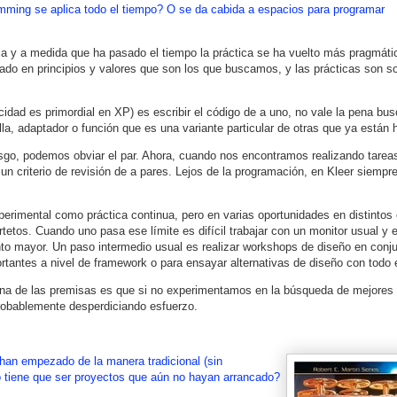
amming se aplica todo el tiempo? O se da cabida a espacios para programar
ca y a medida que ha pasado el tiempo la práctica se ha vuelto más pragmáti
 en principios y valores que son los que buscamos, y las prácticas son sol
idad es primordial en XP) es escribir el código de a uno, no vale la pena bus
alla, adaptador o función que es una variante particular de otras que ya están
sgo, podemos obviar el par. Ahora, cuando nos encontramos realizando tareas
n criterio de revisión de a pares. Lejos de la programación, en Kleer siemp
erimental como práctica continua, pero en varias oportunidades en distintos
etos. Cuando uno pasa ese límite es difícil trabajar con un monitor usual y e
to mayor. Un paso intermedio usual es realizar workshops de diseño en conju
rtantes a nivel de framework o para ensayar alternativas de diseño con todo 
 Una de las premisas es que si no experimentamos en la búsqueda de mejore
robablemente desperdiciando esfuerzo.
han empezado de la manera tradicional (sin
 o tiene que ser proyectos que aún no hayan arrancado?