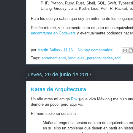
PHP, Python, Ruby, Rust, Shell, SQL, Swift, Typescri
Erlang, Groovy, Julia, Kotlin, Liso, Perl, R, Racket, 
Para los que ya saben que soy un enfermo de los lenguajes
Recién retomé, y usualmente esto es para mi un equivalent
encontrarme en Codewars
y eventualmente podemos hacer
por
Martin Salias
-
11:16
No hay comentarios:
Tags:
entrenamiento
,
lenguajes
,
personalidades
,
tdd
jueves, 29 de junio de 2017
Katas de Arquitectura
Un año atrás mi amiga
Rox
(¡que viva México!) me hizo un
demoré un poco, pero aquí va.
Primero copio su consulta:
Mañana tengo una sesión de kata de arquitectura con 
en sí, sino un problema que tienen en partir en hist