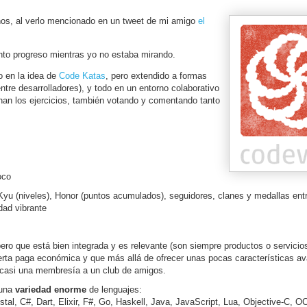
ños, al verlo mencionado en un tweet de mi amigo
el
ánto progreso mientras yo no estaba mirando.
o en la idea de
Code Katas
, pero extendido a formas
re desarrolladores), y todo en un entorno colaborativo
nan los ejercicios, también votando y comentando tanto
oco
Kyu (niveles), Honor (puntos acumulados), seguidores, clanes y medallas ent
dad vibrante
pero que está bien integrada y es relevante (son siempre productos o servicio
ferta paga económica y que más allá de ofrecer unas pocas características a
 casi una membresía a un club de amigos.
 una
variedad enorme
de lenguajes:
tal, C#, Dart, Elixir, F#, Go, Haskell, Java, JavaScript, Lua, Objective-C, O