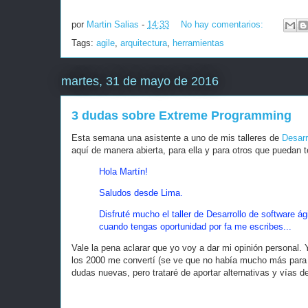
por
Martin Salias
-
14:33
No hay comentarios:
Tags:
agile
,
arquitectura
,
herramientas
martes, 31 de mayo de 2016
3 dudas sobre Extreme Programming
Esta semana una asistente a uno de mis talleres de
Desarr
aquí de manera abierta, para ella y para otros que puedan 
Hola Martín!
Saludos desde Lima.
Disfruté mucho el taller de Desarrollo de software á
cuando tengas oportunidad por fa me escribes...
Vale la pena aclarar que yo voy a dar mi opinión personal.
los 2000 me convertí (se ve que no había mucho más para 
dudas nuevas, pero trataré de aportar alternativas y vías