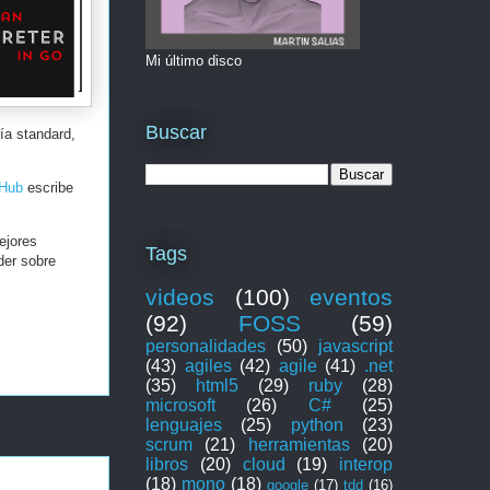
Mi último disco
Buscar
ía standard,
tHub
escribe
ejores
Tags
der sobre
videos
(100)
eventos
(92)
FOSS
(59)
personalidades
(50)
javascript
(43)
agiles
(42)
agile
(41)
.net
(35)
html5
(29)
ruby
(28)
microsoft
(26)
C#
(25)
lenguajes
(25)
python
(23)
scrum
(21)
herramientas
(20)
libros
(20)
cloud
(19)
interop
(18)
mono
(18)
google
(17)
tdd
(16)