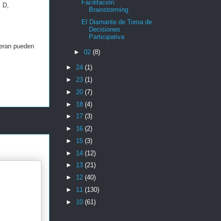
Facilitación:
 D,
Brainstorming
El Diamante de Toma de
Decisiones
Participativa
ieran pueden
►
02
(8)
►
24
(1)
►
23
(1)
►
20
(7)
►
18
(4)
►
17
(3)
►
16
(2)
►
15
(3)
►
14
(12)
►
13
(21)
►
12
(40)
►
11
(130)
►
10
(61)