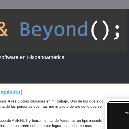
 software en Hispanoamérica.
ompilador)
os Aires u otras ciudades en mi trabajo. Uno de los que sigo
 una de las personas que más me impactó dentro de lo que se
grupo de ASP.NET y herramientas de Azure, es un tipo inquieto
loro su constante esfuerzo por lograr una industria más