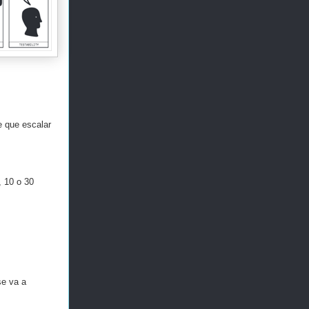
e que escalar
, 10 o 30
e va a