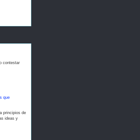
o contestar
as que
a principios de
as ideas y