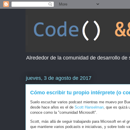
Alrededor de la comunidad de desarrollo de
jueves, 3 de agosto de 2017
Cómo escribir tu propio intérprete (o c
Suelo escuchar varios podcast mientras me muevo por Buen
desde hace años es el de
Scott Hanselman
, que es quizá
conoce como la "comunidad Microsoft".
Scott, más allá de seguir trabajando para Microsoft en el 
que mantiene varios podcasts e iniciativas, y sobre todo va