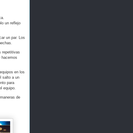
ca.
o un reflejo
car un par. Los
 hechas.
 repetitivas
re hacemos
 equipos en los
l salto a un
nto para
el equipo.
s maneras de