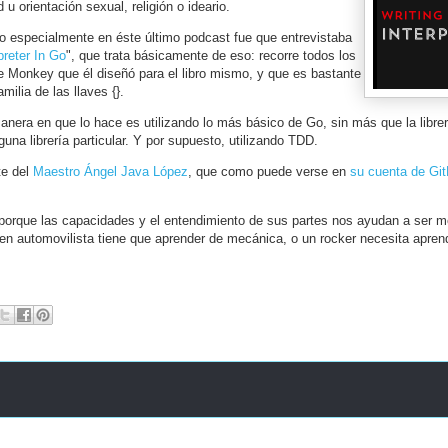
 u orientación sexual, religión o ideario.
jo especialmente en éste último podcast fue que entrevistaba
preter In Go
", que trata básicamente de eso: recorre todos los
je Monkey que él diseñó para el libro mismo, y que es bastante
ilia de las llaves {}.
nera en que lo hace es utilizando lo más básico de Go, sin más que la librer
guna librería particular. Y por supuesto, utilizando TDD.
te del
Maestro Ángel Java López
, que como puede verse en
su cuenta de Gi
e porque las capacidades y el entendimiento de sus partes nos ayudan a ser m
en automovilista tiene que aprender de mecánica, o un rocker necesita apren