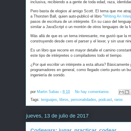
inclusiva, recibiendo a a gente de toda edad, raza, identidad
Pero basta de elogios al amigo Scott. El tema que me atra
a Thorsten Ball, quien auto-publicó el libro "
Writing An Inter
pasos de escritura de un intérprete. En su caso del lengua
similar a JavaScript o un montón de otros lenguajes de la fam
Más allá de que es un tema interesante, me gustó que la ma
construyendo desde cero el parser y el lexer, y sin usar nin
Es un libro que recorre en mayor detalle el camino constan
este tipo de intérpretes o compiladores todo el tiempo.
¿Por qué escribir un intérprete a esta altura? Básicament
programadores en general, como llegado cierto punto un bu
ingeniería de sonido.
por
Martin Salias
-
8:10
No hay comentarios:
Tags:
lenguajes
,
libros
,
personalidades
,
podcast
,
raros
jueves, 13 de julio de 2017
Codewars: jugar, practicar, codear