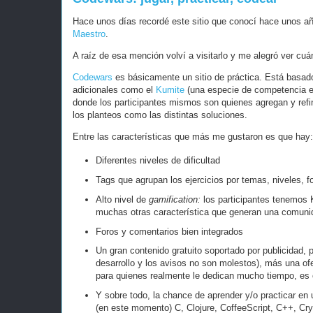
Hace unos días recordé este sitio que conocí hace unos a
Maestro
.
A raíz de esa mención volví a visitarlo y me alegró ver cu
Codewars
es básicamente un sitio de práctica. Está basad
adicionales como el
Kumite
(una especie de competencia ent
donde los participantes mismos son quienes agregan y refi
los planteos como las distintas soluciones.
Entre las características que más me gustaron es que hay:
Diferentes niveles de dificultad
Tags que agrupan los ejercicios por temas, niveles, f
Alto nivel de
gamification:
los participantes tenemos 
muchas otras característica que generan una comuni
Foros y comentarios bien integrados
Un gran contenido gratuito soportado por publicidad, 
desarrollo y los avisos no son molestos), más una o
para quienes realmente le dedican mucho tiempo, es
Y sobre todo, la chance de aprender y/o practicar en
(en este momento) C, Clojure, CoffeeScript, C++, Crys