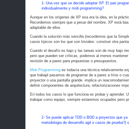
1- Una vez que se decide adoptar XP. El pair progr
individualmente y mob programming?
Aunque en los orígenes de XP esa era la idea, en la prácti
Recordemos siempre que a pesar del nombre, XP está basado
adaptable de ellos.
Cuando la solución más sencilla (recordemos que la Simplic
casos típicos son los que son triviales: construir otra pant
Cuando el desafío es bajo y las tareas son de muy bajo rie
pero que pueden ser críticas, podemos al menos mantener u
revisión de a pares para propuestas o presupuestos.
Mob Programming
es todavía una técnica relativamente exp
que trabajé pasamos de programar de a pares a tríos o cuart
proyector o una pantalla grande implica un reacomodamien
definir componentes de arquitectura, refactorizaciones impo
En todos los casos lo que funciona es probar y aprender.
trabajar como equipo, siempre estaremos ocupados pero p
2- Se puede aplicar TDD o BDD a proyectos que ya 
metodologia de desarrollo agil o casos de prueba?)