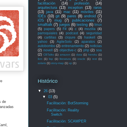
facilitación
(14)
profesión
(14)
arquitectura
(13)
inception
(13)
raros
(13)
java
(11)
mac
(11)
móviles
(11)
IDEs
(10)
git
(9)
pares
(8)
android
(7)
iOS
(7)
mug
(7)
publicaciones
(7)
smalltalk
(7)
juegos
(6)
testing
(6)
linux
(5)
papers
(5)
F#
(4)
c
(4)
mozilla
(4)
parroquiales
(4)
podcast
(4)
seguridad
(4)
cartillas
(3)
clojure
(3)
haskell
(3)
yahoo
(3)
AgileSolo
(2)
aparatos
(2)
autobombo
(2)
entrenamiento
(2)
noticias
(2)
novell
(2)
objective-c
(2)
php
(2)
soa
(2)
CBTalks
(1)
amazon
(1)
data
(1)
heroku
(1)
ibm
(1)
lisp
(1)
literatura
(1)
oracle
(1)
rest
(1)
solaris
(1)
story-map
(1)
xp
(1)
Histórico
re
▼
26
(13)
▼
03
(5)
s de
Facilitación: BotStorming
vanzadas
Facilitación: Reality
Switch
Facilitación: SCAMPER
Caml,