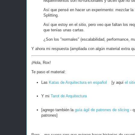
requerimientos son no-funcionales y dicen que no s
Así que pensé en hacer un experimento: mezclar la 
Splitting.
Así que estoy en el sitio, pero veo que faltan los r
que tenías unas cartas.
¿Son los "normales" (escalabilidad, performance, ma
Y ahora mi respuesta (ampliada con algún material extra que
¡Hola, Rox!
Te paso el material:
Las
Katas de Arquitectura en español
[y aquí
el siti
Y mi
Tarot de Arquitectura
[agrego también la
guía ágil de patrones de slicing
- q
patrones]
Pero... me suena raro que quieran hacer historias de usuari