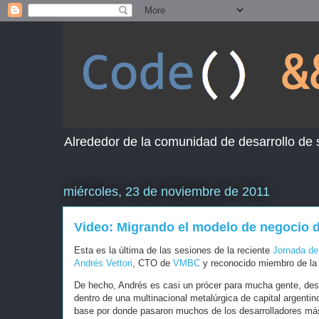
Alrededor de la comunidad de desarrollo de
miércoles, 23 de noviembre de 2011
Video: Migrando el modelo de negocio d
Esta es la última de las sesiones de la reciente
Jornada de
Andrés Vettori
, CTO de
VMBC
y reconocido miembro de la 
De hecho, Andrés es casi un prócer para mucha gente, des
dentro de una multinacional metalúrgica de capital argenti
base por donde pasaron muchos de los desarrolladores más