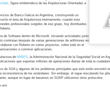
Schatz
, figura emblemática de las Arquitecturas Orientadas a
rvicios de Banco Galicia en Argentina, construyendo un
cho el área de Arquitectura internamente, cuando esta
randes profesionales surgidos de ese grupo, hoy distribuidos
Roberto.
ra de Software dentro de Microsoft, iniciando actividades junto
ún continúan después de varias generaciones de anfitriones en
colaborar con Roberto en varios proyectos, sobre todo en el
anizaciones a construir aplicaciones.
uitectura de
ANSES
, la Administración Nacional de la Seguridad Social en Ar
licaciones que soportan millones de operaciones diarias de toda la ciudadan
ico de SOA y algunos de los problemas principales que este estilo encontró e
a inconsistencia de los estándares. Sin embargo, él sigue rescatando los pila
ante, aunque en lugar de basarnos en SOAP utilicemos otros protocolos.
a uno.