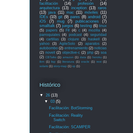
facilitación
(14)
profesión
(14)
arquitectura
(13)
inception
(13)
raros
(13)
java
(11)
mac
(11)
móviles
(11)
IDEs
(10)
git
(9)
pares
(8)
android
(7)
iOS
(7)
mug
(7)
publicaciones
(7)
smalltalk
(7)
juegos
(6)
testing
(6)
linux
(5)
papers
(5)
F#
(4)
c
(4)
mozilla
(4)
parroquiales
(4)
podcast
(4)
seguridad
(4)
cartillas
(3)
clojure
(3)
haskell
(3)
yahoo
(3)
AgileSolo
(2)
aparatos
(2)
autobombo
(2)
entrenamiento
(2)
noticias
(2)
novell
(2)
objective-c
(2)
php
(2)
soa
(2)
CBTalks
(1)
amazon
(1)
data
(1)
heroku
(1)
ibm
(1)
lisp
(1)
literatura
(1)
oracle
(1)
rest
(1)
solaris
(1)
story-map
(1)
xp
(1)
Histórico
▼
26
(13)
▼
03
(5)
Facilitación: BotStorming
Facilitación: Reality
Switch
Facilitación: SCAMPER