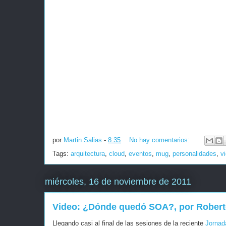
por
Martin Salias
-
8:35
No hay comentarios:
Tags:
arquitectura
,
cloud
,
eventos
,
mug
,
personalidades
,
v
miércoles, 16 de noviembre de 2011
Video: ¿Dónde quedó SOA?, por Robert
Llegando casi al final de las sesiones de la reciente
Jornad