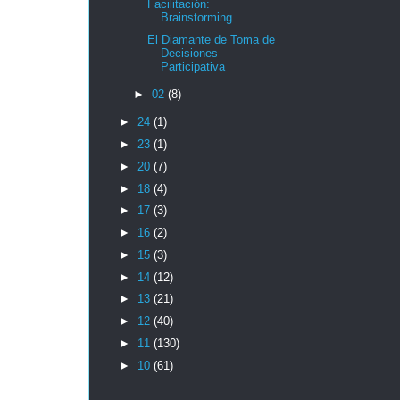
Facilitación:
Brainstorming
El Diamante de Toma de
Decisiones
Participativa
►
02
(8)
►
24
(1)
►
23
(1)
►
20
(7)
►
18
(4)
►
17
(3)
►
16
(2)
►
15
(3)
►
14
(12)
►
13
(21)
►
12
(40)
►
11
(130)
►
10
(61)