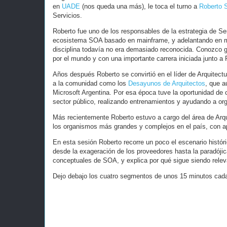
en
UADE
(nos queda una más), le toca el turno a
Roberto 
Servicios.
Roberto fue uno de los responsables de la estrategia de Se
ecosistema SOA basado en mainframe, y adelantando en mu
disciplina todavía no era demasiado reconocida. Conozco g
por el mundo y con una importante carrera iniciada junto a 
Años después Roberto se convirtió en el líder de Arquitectu
a la comunidad como los
Desayunos de Arquitectos
, que a
Microsoft Argentina. Por esa época tuve la oportunidad de 
sector público, realizando entrenamientos y ayudando a org
Más recientemente Roberto estuvo a cargo del área de Arq
los organismos más grandes y complejos en el país, con ap
En esta sesión Roberto recorre un poco el escenario histór
desde la exageración de los proveedores hasta la paradójic
conceptuales de SOA, y explica por qué sigue siendo relev
Dejo debajo los cuatro segmentos de unos 15 minutos cad