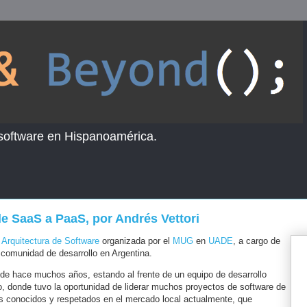
 software en Hispanoamérica.
e SaaS a PaaS, por Andrés Vettori
 Arquitectura de Software
organizada por el
MUG
en
UADE
, a cargo de
comunidad de desarrollo en Argentina.
de hace muchos años, estando al frente de un equipo de desarrollo
no, donde tuvo la oportunidad de liderar muchos proyectos de software de
 conocidos y respetados en el mercado local actualmente, que