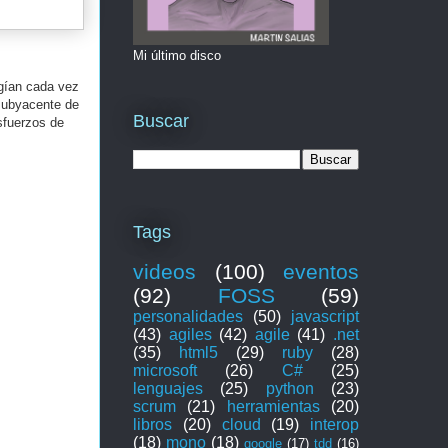
Mi último disco
igían cada vez
 subyacente de
Buscar
sfuerzos de
Tags
videos
(100)
eventos
(92)
FOSS
(59)
personalidades
(50)
javascript
(43)
agiles
(42)
agile
(41)
.net
(35)
html5
(29)
ruby
(28)
microsoft
(26)
C#
(25)
lenguajes
(25)
python
(23)
scrum
(21)
herramientas
(20)
libros
(20)
cloud
(19)
interop
(18)
mono
(18)
google
(17)
tdd
(16)