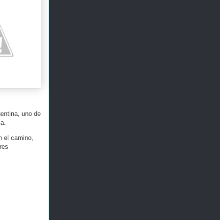
gentina, uno de
ía.
n el camino,
res