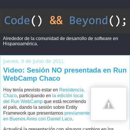
Alrededor de la comunidad de desarrollo de software en
Hispanoamérica.
jueves, 9 de junio de 2011
Video: Sesión NO presentada en Run
WebCamp Chaco
Hoy tenía previsto estar en
Resistencia,
Chaco
, participando en
la edición local
del Run WebCamp
que está recorriendo
el país, dando la sesión sobre Entity
Framework que presentamos
previamente
en Buenos Aires con Daniel Laco
.
Actualicé la presentación con algunos cambios en los