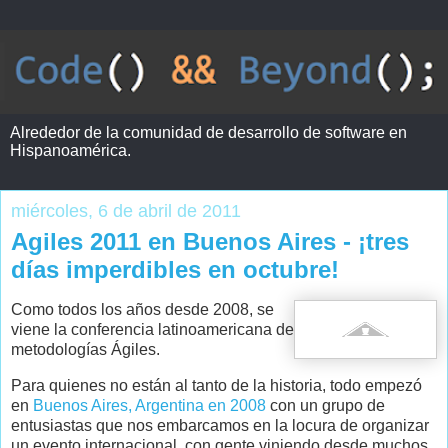
Alrededor de la comunidad de desarrollo de software en
Hispanoamérica.
miércoles, 6 de abril de 2011
Agiles 2011 en Buenos Aires - ¡tres
días imperdibles en octubre!
Como todos los años desde 2008, se
viene la conferencia latinoamericana de
metodologías Ágiles.
Para quienes no están al tanto de la historia, todo empezó
en
Buenos Aires, Argentina en 2008
con un grupo de
entusiastas que nos embarcamos en la locura de organizar
un evento internacional, con gente viniendo desde muchos