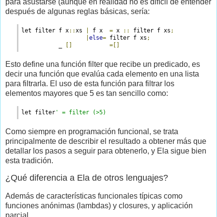
para asustarse (aunque en realidad no es difícil de entender
después de algunas reglas básicas, sería:
let filter f x
::
xs 
|
 f x  
=
 x 
::
 filter f xs
;
|
else
=
 filter f xs
;
           _ 
[]
=
[]
Esto define una función filter que recibe un predicado, es
decir una función que evalúa cada elemento en una lista
para filtrarla. El uso de esta función para filtrar los
elementos mayores que 5 es tan sencillo como:
let filter
' = filter (>5)
Como siempre en programación funcional, se trata
principalmente de describir el resultado a obtener más que
detallar los pasos a seguir para obtenerlo, y Ela sigue bien
esta tradición.
¿Qué diferencia a Ela de otros lenguajes?
Además de características funcionales típicas como
funciones anónimas (lambdas) y closures, y aplicación
parcial.