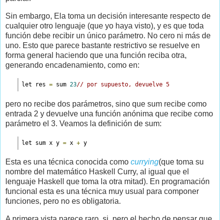
Sin embargo, Ela toma un decisión interesante respecto de
cualquier otro lenguaje (que yo haya visto), y es que toda
función debe recibir un único parámetro. No cero ni más de
uno. Esto que parece bastante restrictivo se resuelve en
forma general haciendo que una función reciba otra,
generando encadenamiento, como en:
let res 
=
 sum 
2
3
// por supuesto, devuelve 5
pero no recibe dos parámetros, sino que sum recibe como
entrada 2 y devuelve una función anónima que recibe como
parámetro el 3. Veamos la definición de sum:
let sum x y 
=
 x 
+
 y
Esta es una técnica conocida como
currying
(que toma su
nombre del matemático Haskell Curry, al igual que el
lenguaje Haskell que toma la otra mitad). En programación
funcional esta es una técnica muy usual para componer
funciones, pero no es obligatoria.
A primera vista parece raro, si, pero el hecho de pensar que