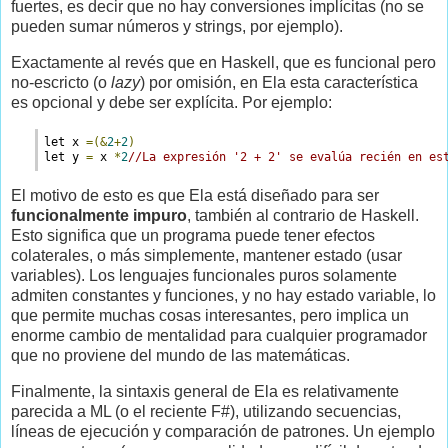
fuertes, es decir que no hay conversiones implícitas (no se
pueden sumar números y strings, por ejemplo).
Exactamente al revés que en Haskell, que es funcional pero
no-escricto (o
lazy
) por omisión, en Ela esta característica
es opcional y debe ser explícita. Por ejemplo:
let x 
=
(&
2
+
2
)
let y 
=
 x 
*
2
//La expresión '2 + 2' se evalúa recién en es
El motivo de esto es que Ela está diseñado para ser
funcionalmente impuro
, también al contrario de Haskell.
Esto significa que un programa puede tener efectos
colaterales, o más simplemente, mantener estado (usar
variables). Los lenguajes funcionales puros solamente
admiten constantes y funciones, y no hay estado variable, lo
que permite muchas cosas interesantes, pero implica un
enorme cambio de mentalidad para cualquier programador
que no proviene del mundo de las matemáticas.
Finalmente, la sintaxis general de Ela es relativamente
parecida a ML (o el reciente F#), utilizando secuencias,
líneas de ejecución y comparación de patrones. Un ejemplo