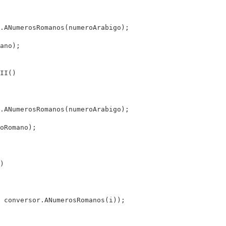
.ANumerosRomanos(numeroArabigo);

ano);

II()

.ANumerosRomanos(numeroArabigo);

oRomano);

)

 conversor.ANumerosRomanos(i));
