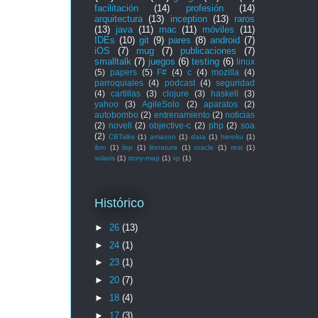
facilitación
(14)
profesión
(14)
arquitectura
(13)
inception
(13)
raros
(13)
java
(11)
mac
(11)
móviles
(11)
IDEs
(10)
git
(9)
pares
(8)
android
(7)
iOS
(7)
mug
(7)
publicaciones
(7)
smalltalk
(7)
juegos
(6)
testing
(6)
linux
(5)
papers
(5)
F#
(4)
c
(4)
mozilla
(4)
parroquiales
(4)
podcast
(4)
seguridad
(4)
cartillas
(3)
clojure
(3)
haskell
(3)
yahoo
(3)
AgileSolo
(2)
aparatos
(2)
autobombo
(2)
entrenamiento
(2)
noticias
(2)
novell
(2)
objective-c
(2)
php
(2)
soa
(2)
CBTalks
(1)
amazon
(1)
data
(1)
heroku
(1)
ibm
(1)
lisp
(1)
literatura
(1)
oracle
(1)
rest
(1)
solaris
(1)
story-map
(1)
xp
(1)
Histórico
►
26
(13)
►
24
(1)
►
23
(1)
►
20
(7)
►
18
(4)
►
17
(3)