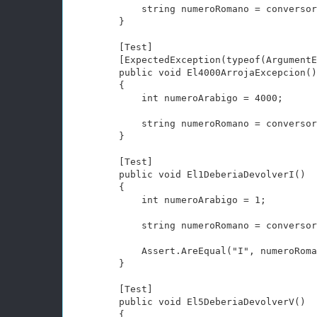
            string numeroRomano = conversor
        }

        [Test]

        [ExpectedException(typeof(ArgumentE
        public void El4000ArrojaExcepcion()

        {

            int numeroArabigo = 4000;

            string numeroRomano = conversor
        }

        [Test]

        public void El1DeberiaDevolverI()

        {

            int numeroArabigo = 1;

            string numeroRomano = conversor
            Assert.AreEqual("I", numeroRoma
        }

        [Test]

        public void El5DeberiaDevolverV()

        {
