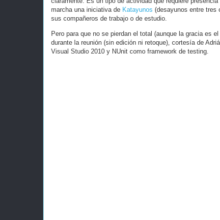
claramente. Es un tipo de actividad que requiere presencia 
marcha una iniciativa de
Katayunos
(desayunos entre tres 
sus compañeros de trabajo o de estudio.
Pero para que no se pierdan el total (aunque la gracia es el
durante la reunión (sin edición ni retoque), cortesía de Adr
Visual Studio 2010 y NUnit como framework de testing.