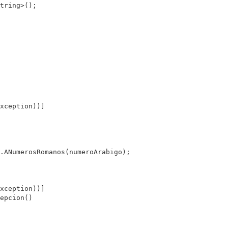
tring>();

xception))]

.ANumerosRomanos(numeroArabigo);

xception))]

epcion()
