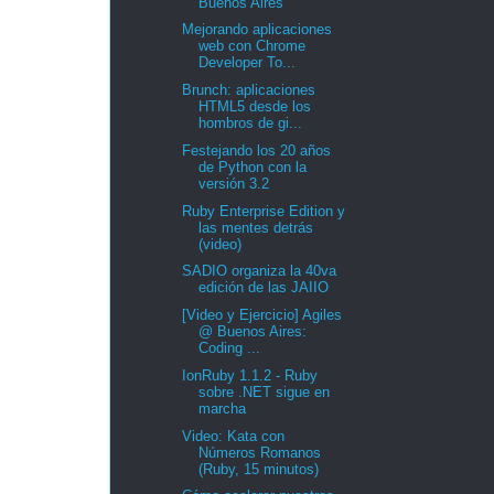
Buenos Aires
Mejorando aplicaciones
web con Chrome
Developer To...
Brunch: aplicaciones
HTML5 desde los
hombros de gi...
Festejando los 20 años
de Python con la
versión 3.2
Ruby Enterprise Edition y
las mentes detrás
(video)
SADIO organiza la 40va
edición de las JAIIO
[Video y Ejercicio] Agiles
@ Buenos Aires:
Coding ...
IonRuby 1.1.2 - Ruby
sobre .NET sigue en
marcha
Video: Kata con
Números Romanos
(Ruby, 15 minutos)