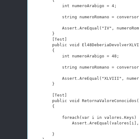
        {

            int numeroArabigo = 4;

            string numeroRomano = conversor
            Assert.AreEqual("IV", numeroRom
        }

        [Test]

        public void El48DeberiaDevolverXLVI
        {

            int numeroArabigo = 48;

            string numeroRomano = conversor
            Assert.AreEqual("XLVIII", numer
        }

        [Test]

        public void RetornaValoreConocidos(
        {

            foreach(var i in valores.Keys)

                Assert.AreEqual(valores[i],
        }
