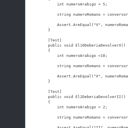
            int numeroArabigo = 5;

            string numeroRomano = conversor
            Assert.AreEqual("V", numeroRoma
        }

        [Test]

        public void El10DeberiaDevolverX()

        {

            int numeroArabigo =10;

            string numeroRomano = conversor
            Assert.AreEqual("X", numeroRoma
        }

        [Test]

        public void El2DeberiaDevolverII()

        {

            int numeroArabigo = 2;

            string numeroRomano = conversor
            Assert.AreEqual("II", numeroRom