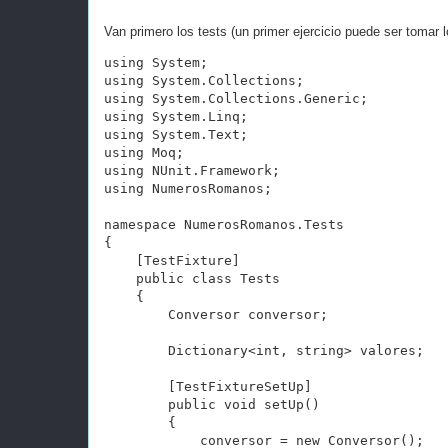
Van primero los tests (un primer ejercicio puede ser tomar lo
using System;

using System.Collections;

using System.Collections.Generic;

using System.Linq;

using System.Text;

using Moq;

using NUnit.Framework;

using NumerosRomanos;

namespace NumerosRomanos.Tests

{

    [TestFixture]

    public class Tests

    {

        Conversor conversor;

        Dictionary<int, string> valores;

        [TestFixtureSetUp]

        public void setUp()

        {

            conversor = new Conversor();
