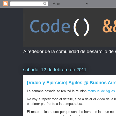
Alrededor de la comunidad de desarrollo de
sábado, 12 de febrero de 2011
[Video y Ejercicio] Agiles @ Buenos Air
La semana pasada se realizó la reunión
mensual de Agiles
No voy a repetir todo el detalle, sino a dejar el video de la
el primer par frente a la computadora.
El resto se los ahorro porque son dos horas en las que no se