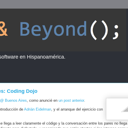
 software en Hispanoamérica.
es: Coding Dojo
 @ Buenos Aires
, como anuncié en
un post anterior
.
 introducción de
Adrián Eidelman
, y el arranque del ejercicio con
 llega a leer claramente el código y la conversación entre los pares no llega 