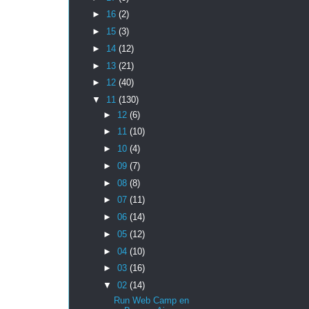
►
16
(2)
►
15
(3)
►
14
(12)
►
13
(21)
►
12
(40)
▼
11
(130)
►
12
(6)
►
11
(10)
►
10
(4)
►
09
(7)
►
08
(8)
►
07
(11)
►
06
(14)
►
05
(12)
►
04
(10)
►
03
(16)
▼
02
(14)
Run Web Camp en