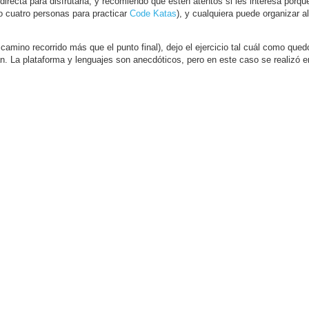
directa para disfrutarla, y recomiendo que estén atentos si les interesa porq
o cuatro personas para practicar
Code Katas
), y cualquiera puede organizar a
 camino recorrido más que el punto final), dejo el ejercicio tal cuál como qued
ián. La plataforma y lenguajes son anecdóticos, pero en este caso se realizó e