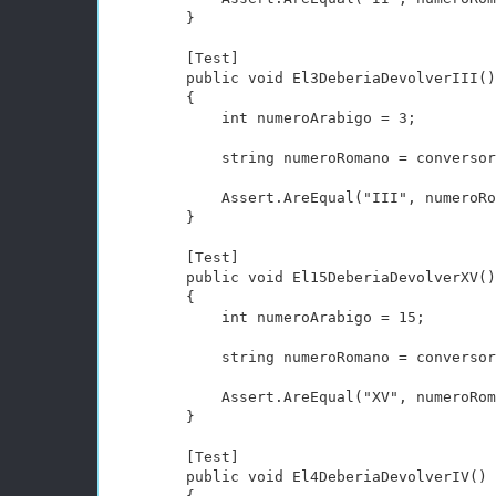
        }

        [Test]

        public void El3DeberiaDevolverIII()

        {

            int numeroArabigo = 3;

            string numeroRomano = conversor
            Assert.AreEqual("III", numeroRo
        }

        [Test]

        public void El15DeberiaDevolverXV()

        {

            int numeroArabigo = 15;

            string numeroRomano = conversor
            Assert.AreEqual("XV", numeroRom
        }

        [Test]

        public void El4DeberiaDevolverIV()
