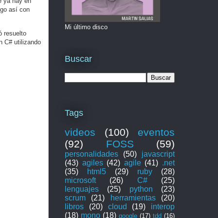
ue ya hay en
lgo así con
Mi último disco
ó resuelto
n C# utilizando
Buscar
Tags
videos
(100)
eventos
(92)
FOSS
(59)
personalidades
(50)
javascript
(43)
agiles
(42)
agile
(41)
.net
(35)
html5
(29)
ruby
(28)
microsoft
(26)
C#
(25)
lenguajes
(25)
python
(23)
scrum
(21)
herramientas
(20)
libros
(20)
cloud
(19)
interop
(18)
mono
(18)
google
(17)
tdd
(16)