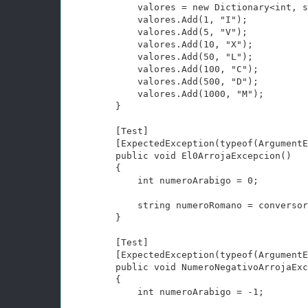
            valores = new Dictionary<int, s
            valores.Add(1, "I");

            valores.Add(5, "V");

            valores.Add(10, "X");

            valores.Add(50, "L");

            valores.Add(100, "C");

            valores.Add(500, "D");

            valores.Add(1000, "M");

        }

        [Test]

        [ExpectedException(typeof(ArgumentE
        public void El0ArrojaExcepcion()

        {

            int numeroArabigo = 0;

            string numeroRomano = conversor
        }

        [Test]

        [ExpectedException(typeof(ArgumentE
        public void NumeroNegativoArrojaExc
        {

            int numeroArabigo = -1;
