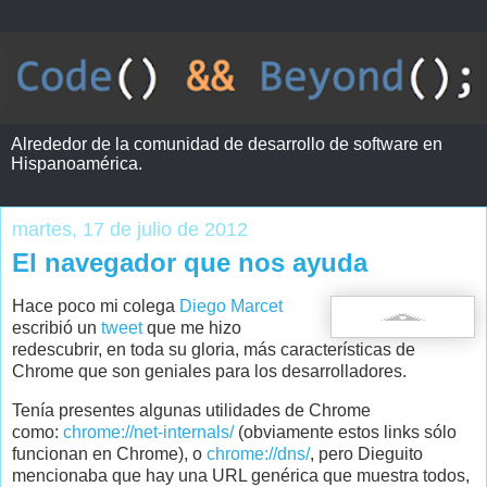
Alrededor de la comunidad de desarrollo de software en
Hispanoamérica.
martes, 17 de julio de 2012
El navegador que nos ayuda
Hace poco mi colega
Diego Marcet
escribió un
tweet
que me hizo
redescubrir, en toda su gloria, más características de
Chrome que son geniales para los desarrolladores.
Tenía presentes algunas utilidades de Chrome
como:
chrome://net-internals/
(obviamente estos links sólo
funcionan en Chrome), o
chrome://dns/
, pero Dieguito
mencionaba que hay una URL genérica que muestra todos,