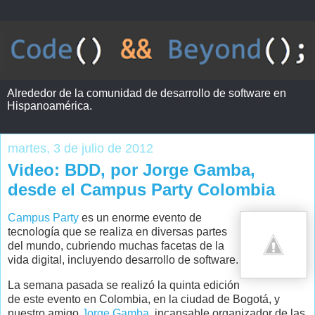
Alrededor de la comunidad de desarrollo de software en
Hispanoamérica.
martes, 3 de julio de 2012
Video: BDD, por Jorge Gamba,
desde el Campus Party Colombia
Campus Party
es un enorme evento de
tecnología que se realiza en diversas partes
del mundo, cubriendo muchas facetas de la
vida digital, incluyendo desarrollo de software.
La semana pasada se realizó la quinta edición
de este evento en Colombia, en la ciudad de Bogotá, y
nuestro amigo
Jorge Gamba
, incansable organizador de las