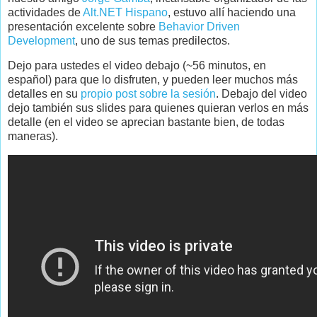
actividades de
Alt.NET Hispano
, estuvo allí haciendo una
presentación excelente sobre
Behavior Driven
Development
, uno de sus temas predilectos.
Dejo para ustedes el video debajo (~56 minutos, en
español) para que lo disfruten, y pueden leer muchos más
detalles en su
propio post sobre la sesión
. Debajo del video
dejo también sus slides para quienes quieran verlos en más
detalle (en el video se aprecian bastante bien, de todas
maneras).